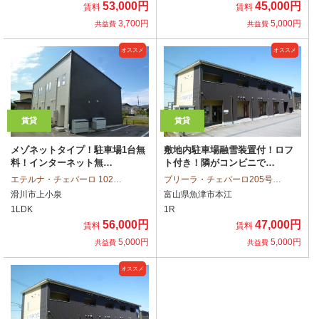
53,000円
45,000円
賃料
賃料
3,700円
5,000円
共益費
共益費
オススメ
オススメ
賃貸
賃貸
メゾネットタイプ！駐車場1台無
敷地内駐車場融雪装置付！ロフ
料！インターネット無…
ト付き！隣がコンビニで…
エテルナ・チェバーロ 102…
ブリーラ・チェバーロ205号…
滑川市上小泉
富山県魚津市本江
1LDK
1R
56,000円
47,000円
賃料
賃料
5,000円
5,000円
共益費
共益費
オススメ