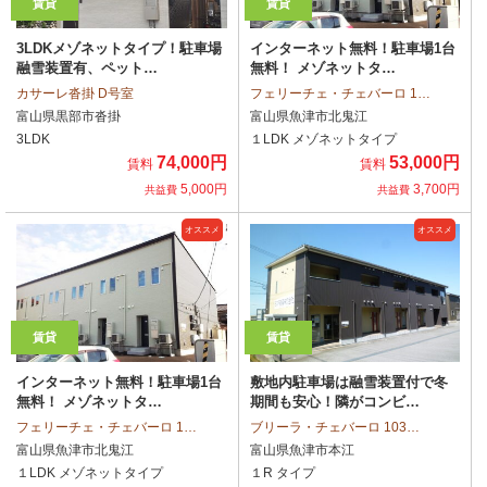
賃貸
賃貸
3LDKメゾネットタイプ！駐車場
インターネット無料！駐車場1台
融雪装置有、ペット…
無料！ メゾネットタ…
カサーレ沓掛 D号室
フェリーチェ・チェバーロ 1…
富山県黒部市沓掛
富山県魚津市北鬼江
3LDK
１LDK メゾネットタイプ
74,000円
53,000円
賃料
賃料
5,000円
3,700円
共益費
共益費
オススメ
オススメ
賃貸
賃貸
インターネット無料！駐車場1台
敷地内駐車場は融雪装置付で冬
無料！ メゾネットタ…
期間も安心！隣がコンビ…
フェリーチェ・チェバーロ 1…
ブリーラ・チェバーロ 103…
富山県魚津市北鬼江
富山県魚津市本江
１LDK メゾネットタイプ
１R タイプ